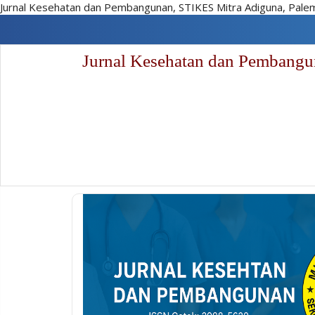
Jurnal Kesehatan dan Pembangunan, STIKES Mitra Adiguna, Pal
Lompat
cepat
ke
Jurnal Kesehatan dan Pembang
konten
halaman
Navigasi
Utama
Isi
utama
Sidebar