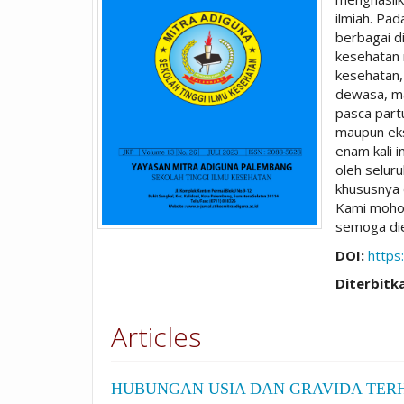
ilmiah. Pad
berbagai di
kesehatan 
kesehatan,
dewasa, ma
pasca partu
maupun ekst
enam kali i
oleh selur
khususnya 
Kami mohon 
semoga die
DOI:
https
Diterbitk
Articles
HUBUNGAN USIA DAN GRAVIDA TER