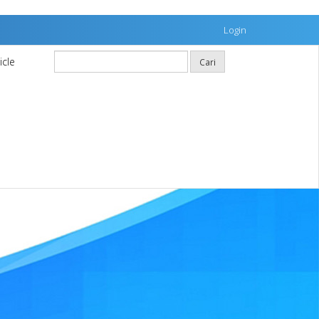
Login
icle
Cari