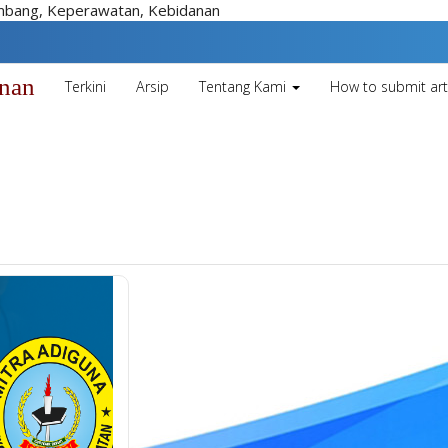
embang, Keperawatan, Kebidanan
unan
Terkini
Arsip
Tentang Kami
How to submit art