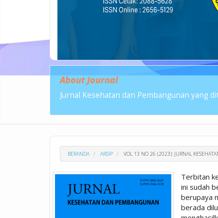
About Journal
Jurnal Kesehatan dan Pembangunan yang dit
BERANDA
ARSIP
VOL 13 NO 26 (2023): JURNAL KESEHA
Terbitan k
ini sudah 
berupaya m
berada dil
menghasilk