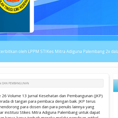
erbitkan oleh LPPM STIKes Mitra Adiguna Palembang 2x dalam
TAN DAN PEMBANGUNAN
e 26 Volume 13 Jurnal Kesehatan dan Pembangunan (JKP)
berada di tangan para pembaca dengan baik. JKP terus
endorong para dosen dan para penulis lainnya yang
uar institusi Stikes Mitra Adiguna Palembang untuk dapat
an karya-karya terbaik mereka melalui penulisan artikel