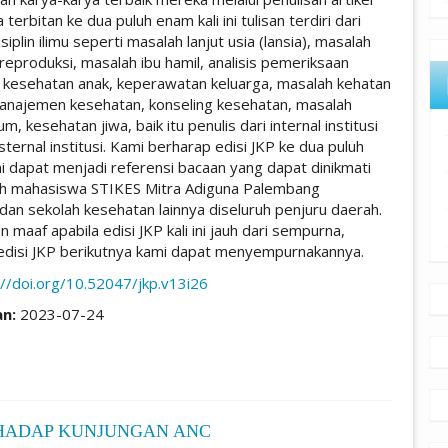
a terbitan ke dua puluh enam kali ini tulisan terdiri dari
siplin ilimu seperti masalah lanjut usia (lansia), masalah
reproduksi, masalah ibu hamil, analisis pemeriksaan
 kesehatan anak, keperawatan keluarga, masalah kehatan
najemen kesehatan, konseling kesehatan, masalah
m, kesehatan jiwa, baik itu penulis dari internal institusi
ernal institusi. Kami berharap edisi JKP ke dua puluh
ni dapat menjadi referensi bacaan yang dapat dinikmati
uh mahasiswa STIKES Mitra Adiguna Palembang
dan sekolah kesehatan lainnya diseluruh penjuru daerah.
maaf apabila edisi JKP kali ini jauh dari sempurna,
disi JKP berikutnya kami dapat menyempurnakannya.
://doi.org/10.52047/jkp.v13i26
an:
2023-07-24
HADAP KUNJUNGAN ANC