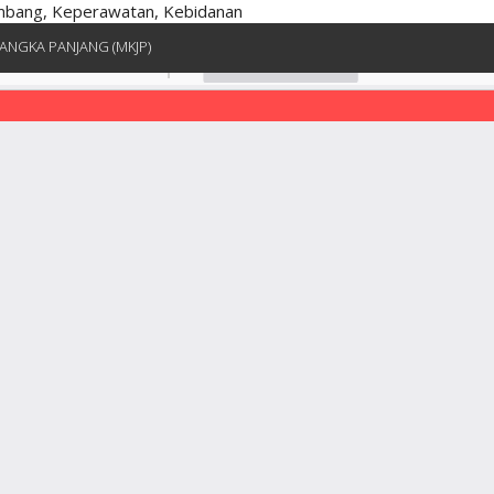
embang, Keperawatan, Kebidanan
ANGKA PANJANG (MKJP)