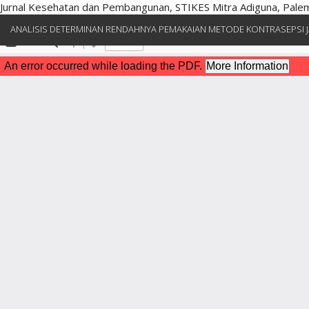
Jurnal Kesehatan dan Pembangunan, STIKES Mitra Adiguna, Pal
Kembali
ANALISIS DETERMINAN RENDAHNYA PEMAKAIAN METODE KONTRASEPSI J
ke
Rincian
Artikel