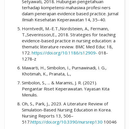
Setyawati, 2018. Hubungan pengetahuan
terhadap kompetensi mahasiwa profesi ners
dalam penerapan evidence based practice. Jurnal
Ilmiah Kesehatan Keperawatan 14, 35–40.
Horntvedt, M.-E.T.,Nordsteien, A., Fermann,
T.,Severinsson,E., 2018. Strategies for teaching
evidence-based practice in nursing education: a
thematic literature review. BMC Med Educ 18,
172.
https://doi.org/10.1186/s12909-
018-
1278-z
Mawarti, H., Simbolon, I., Purnawinadi, I. G.,
Khotimah, K., Pranata, L.,
Simbolon, S., ... & Maramis, J. R. (2021).
Pengantar Riset Keperawatan. Yayasan Kita
Menulis.
Oh, S., Park, J., 2023. A Literature Review of
Simulation-Based Nursing Education in Korea.
Nursing Reports 13, 506–
517.
https://doi.org/10.3390/nursrep130
10046