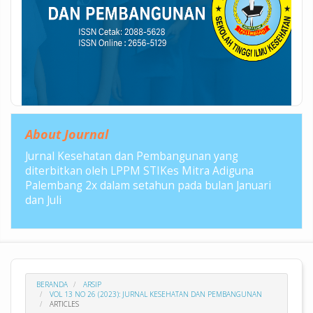
About Journal
Jurnal Kesehatan dan Pembangunan yang
diterbitkan oleh LPPM STIKes Mitra Adiguna
Palembang 2x dalam setahun pada bulan Januari
dan Juli
BERANDA
ARSIP
VOL 13 NO 26 (2023): JURNAL KESEHATAN DAN PEMBANGUNAN
ARTICLES