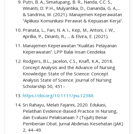
Putri, B. A., Simatupang, B. R., Nanda, C.C. S.,
Winanti, D. P.H., Mulyantika, D., Ciananda, G. A.,...
& Sandrina, W. (2021). Manajemen Keperawatan
“Aplikasi Komunikasi Perawat & Kepuasan Kerja”.
Pranata, L., Fari, N. A. I., Kep, M., Antoni, I. W.,
Aprillia, P., Dinanti, R., ... & Elvira, E. (2021).
Manajemen Keperawatan “Kualitas Pelayanan
Keperawatan”. LPP Balai Insan Cendekia.
Rodgers, B.L., Jacelon, C.S., Knafl, K.A., 2018.
Concept Analysis and the Advance of Nursing
Knowledge: State of the Science: Concept
Analysis State of Science. Journal of Nursing
Scholarship 50, 451–
https://doi.org/10.1111/jnu.12386
Sri Rahayu, Melati Fajarini, 2020. Edukasi,
Pelatihan Evidence-Based Practice In Nursing,
dan Evaluasi Pelaksanaan 7 (Tujuh) Benar
Pemberian Obat. Jurnal Abdimas Kesehatan (JAK)
2, 44–49.