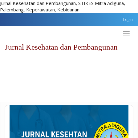
Jurnal Kesehatan dan Pembangunan, STIKES Mitra Adiguna,
Palembang, Keperawatan, Kebidanan
Lompat
Login
cepat
ke
Toggle
konten
naviga
halaman
Jurnal Kesehatan dan Pembangunan
Navigasi
Utama
Isi
utama
Sidebar