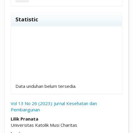
Statistic
Unduhan
Data unduhan belum tersedia.
Vol 13 No 26 (2023): Jurnal Kesehatan dan
Pembangunan
##plugins.themes.academic_pro.arti
Lilik Pranata
Universitas Katolik Musi Charitas