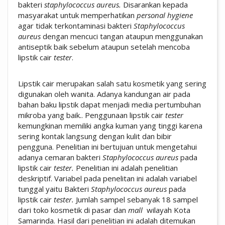
bakteri
staphylococcus aureus.
Disarankan kepada
masyarakat untuk memperhatikan
personal
hygiene
agar tidak terkontaminasi bakteri
Staphylococcus
aureus
dengan mencuci tangan ataupun menggunakan
antiseptik baik sebelum ataupun setelah mencoba
lipstik cair
tester
.
Lipstik cair merupakan salah satu kosmetik yang sering
digunakan oleh wanita. Adanya kandungan air pada
bahan baku lipstik dapat menjadi media pertumbuhan
mikroba yang baik.. Penggunaan lipstik cair
tester
kemungkinan memiliki angka kuman yang tinggi karena
sering kontak langsung dengan kulit dan bibir
pengguna. Penelitian ini bertujuan untuk mengetahui
adanya cemaran bakteri
Staphylococcus aureus
pada
lipstik cair
tester.
Penelitian ini adalah penelitian
deskriptif. Variabel pada penelitan ini adalah variabel
tunggal yaitu Bakteri
Staphylococcus aureus
pada
lipstik cair
tester.
Jumlah sampel sebanyak 18 sampel
dari toko kosmetik di pasar dan
mall
wilayah Kota
Samarinda. Hasil dari penelitian ini adalah ditemukan