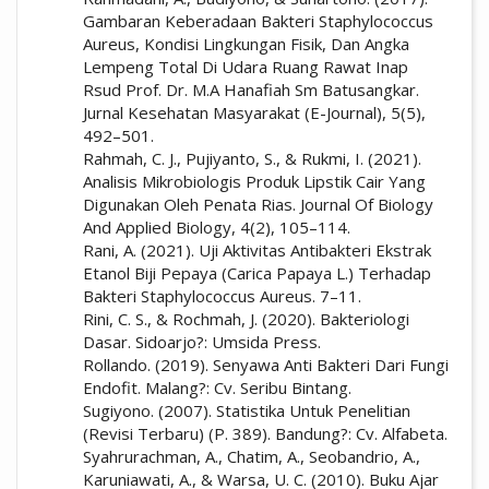
Gambaran Keberadaan Bakteri Staphylococcus
Aureus, Kondisi Lingkungan Fisik, Dan Angka
Lempeng Total Di Udara Ruang Rawat Inap
Rsud Prof. Dr. M.A Hanafiah Sm Batusangkar.
Jurnal Kesehatan Masyarakat (E-Journal), 5(5),
492–501.
Rahmah, C. J., Pujiyanto, S., & Rukmi, I. (2021).
Analisis Mikrobiologis Produk Lipstik Cair Yang
Digunakan Oleh Penata Rias. Journal Of Biology
And Applied Biology, 4(2), 105–114.
Rani, A. (2021). Uji Aktivitas Antibakteri Ekstrak
Etanol Biji Pepaya (Carica Papaya L.) Terhadap
Bakteri Staphylococcus Aureus. 7–11.
Rini, C. S., & Rochmah, J. (2020). Bakteriologi
Dasar. Sidoarjo?: Umsida Press.
Rollando. (2019). Senyawa Anti Bakteri Dari Fungi
Endofit. Malang?: Cv. Seribu Bintang.
Sugiyono. (2007). Statistika Untuk Penelitian
(Revisi Terbaru) (P. 389). Bandung?: Cv. Alfabeta.
Syahrurachman, A., Chatim, A., Seobandrio, A.,
Karuniawati, A., & Warsa, U. C. (2010). Buku Ajar