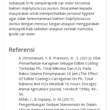
sebanyak 61% sampel lipstik cair
tester
tercemar
bakteri
staphylococcus aureus.
Disarankan kepada
masyarakat untuk memperhatikan
personal
hygiene
agar tidak terkontaminasi bakteri
Staphylococcus
aureus
dengan mencuci tangan ataupun menggunakan
antiseptik baik sebelum ataupun setelah mencoba
lipstik cair
tester
.
##plugins.themes.academic_pro.artic
Referensi
A. Chrismanuel, Y. B. Pramono, B. . S. (2012). Efek
Pemanfaatan Karaginan Sebagai Edible Coating
Terhadap Ph, Total Mikroba Dan H2s Pada
Bakso Selama Penyimpanan 16 Jam (The Effect
Of Edible Coating’s Carragenan On Ph, Total
Bakteria And H2s Meatball 16 Hours Storage).
Animal Agriculture Journal, 1(Kolisch 1996), 49–
56.
Afifah, I., & Sopiany, H. M. (2017).
Pengembangan Sediaan Nanoemulsi Air Dalam
Minyak Kelapa Murni (Virgin Coconut Oil) Dengan