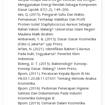
Menggunakan Energi Rendah Sebagai Komponen
Dasar Lipstik. 87(1,2), 149–200.
Aini, Q. (2015). Pengaruh Suhu Dan Waktu
Pemanasan Terhadap Viabilitas Dan Profil
Protein Isolat Staphylococcus Aureus Sebagai
Bahan Vaksin. Malang?: Universitas Islam Negeri
Maulana Malik Ibrahim.
Ambarwati, Y. &. (2015). Dasar-Dasar Kosmetika
(Edisi I). Jakarta?: Lpp Press.
Arfani, N. (2021). Identifikasi Bakteri S.Aureus
Pada Kulit. Yogyakarta?: Penerbit Kbm
Indonesia.
Boleng, D. T. (2015). Bakteriologi?: Konsep-
Konsep Dasar. Malang?: Umm Press.
Bpom. (2011). Peraturan Kepala Bpom Ri No.
Hk.03.1.23.08.11.07331 Tentang Metode Analisa
Kosmetika.
Bpom. (2016). Pedoman Penerapan Higiene
Sanitasi Dan Dokumentasi Pada Industri
Kosmetika Golongan B.
Bpom. (2019). Cemaran Dalam Kosmetika.