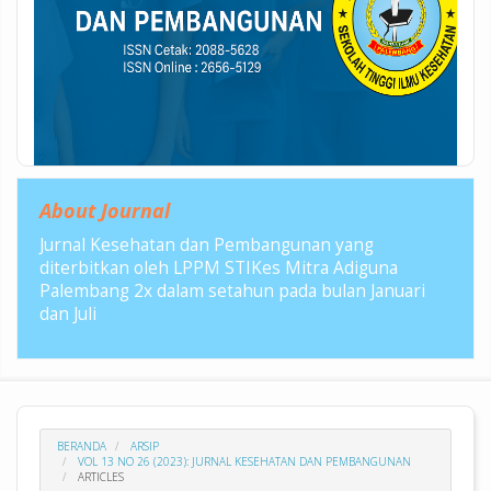
About Journal
Jurnal Kesehatan dan Pembangunan yang
diterbitkan oleh LPPM STIKes Mitra Adiguna
Palembang 2x dalam setahun pada bulan Januari
dan Juli
BERANDA
ARSIP
VOL 13 NO 26 (2023): JURNAL KESEHATAN DAN PEMBANGUNAN
ARTICLES