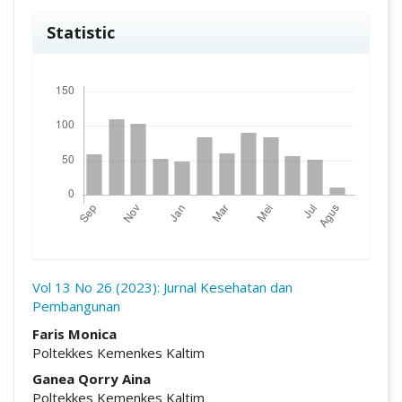
Statistic
Unduhan
Vol 13 No 26 (2023): Jurnal Kesehatan dan
Pembangunan
##plugins.themes.academic_pro.arti
Faris Monica
Poltekkes Kemenkes Kaltim
Ganea Qorry Aina
Poltekkes Kemenkes Kaltim