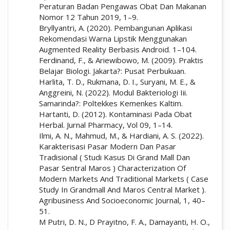
Peraturan Badan Pengawas Obat Dan Makanan
Nomor 12 Tahun 2019, 1–9.
Bryllyantri, A. (2020). Pembangunan Aplikasi
Rekomendasi Warna Lipstik Menggunakan
Augmented Reality Berbasis Android. 1–104.
Ferdinand, F., & Ariewibowo, M. (2009). Praktis
Belajar Biologi. Jakarta?: Pusat Perbukuan.
Harlita, T. D., Rukmana, D. I., Suryani, M. E., &
Anggreini, N. (2022). Modul Bakteriologi Iii.
Samarinda?: Poltekkes Kemenkes Kaltim.
Hartanti, D. (2012). Kontaminasi Pada Obat
Herbal. Jurnal Pharmacy, Vol 09, 1–14.
Ilmi, A. N., Mahmud, M., & Hardiani, A. S. (2022).
Karakterisasi Pasar Modern Dan Pasar
Tradisional ( Studi Kasus Di Grand Mall Dan
Pasar Sentral Maros ) Characterization Of
Modern Markets And Traditional Markets ( Case
Study In Grandmall And Maros Central Market ).
Agribusiness And Socioeconomic Journal, 1, 40–
51.
M Putri, D. N., D Prayitno, F. A., Damayanti, H. O.,