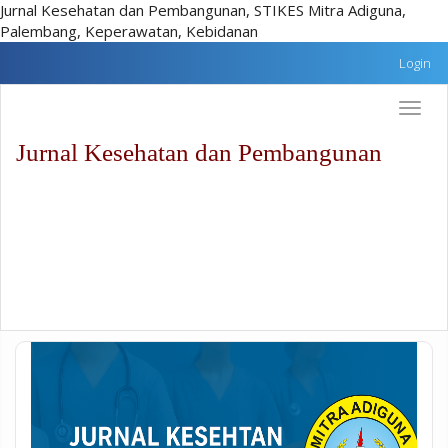
Jurnal Kesehatan dan Pembangunan, STIKES Mitra Adiguna,
Palembang, Keperawatan, Kebidanan
Lompat
Login
cepat
ke
Toggle
konten
naviga
halaman
Jurnal Kesehatan dan Pembangunan
Navigasi
Utama
Isi
utama
Sidebar