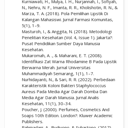
Kurniawati, H., Mulya, I. H., Nurjannah, I., Sofiyah,
N., Nehru, N. F., Imanta, R. R., Kholishotin, R. N., &
Marza, T. A. (2018). Pola Pemilihan Lipstik Di
Kalangan Mahasiswi. Jurnal Farmasi Komunitas,
5(1), 1–9.
Masturoh, I., & Anggita, N. (2018). Metodologi
Penelitian Kesehatan (Vol. 4, Issue 1). Jakarta?:
Pusat Pendidikan Sumber Daya Manusia
Kesehatan.
Mukaromah, A. ., & Maharani, E. T. (2008).
Identifikasi Zat Warna Rhodamine B Pada Lipstik
Berwarna Merah. Jurnal Universitas
Muhammadiyah Semarang, 1(1), 1–7.
Nurhidayanti, N., & Sari, R. R. (2022). Perbedaan
Karakteristik Koloni Bakteri Staphylococcus
Aureus Pada Media Agar Darah Domba Dan
Media Agar Darah Manusia. Jurnal Analis
Kesehatan, 11(1), 30–34.
Poucher, J. (2000). Perfumes, Cosmetics And
Soaps 10th Edition. London?: Kluwer Academic
Publishers.
Rahmadani, A., Budiyono, & Suhartono. (2017).