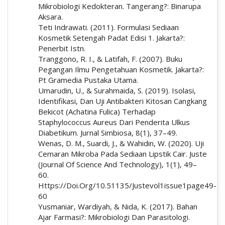
Mikrobiologi Kedokteran. Tangerang?: Binarupa
Aksara.
Teti Indrawati. (2011). Formulasi Sediaan
Kosmetik Setengah Padat Edisi 1. Jakarta?:
Penerbit Istn.
Tranggono, R. I., & Latifah, F. (2007). Buku
Pegangan Ilmu Pengetahuan Kosmetik. Jakarta?:
Pt Gramedia Pustaka Utama.
Umarudin, U., & Surahmaida, S. (2019). Isolasi,
Identifikasi, Dan Uji Antibakteri Kitosan Cangkang
Bekicot (Achatina Fulica) Terhadap
Staphylococcus Aureus Dari Penderita Ulkus
Diabetikum. Jurnal Simbiosa, 8(1), 37–49.
Wenas, D. M., Suardi, J., & Wahidin, W. (2020). Uji
Cemaran Mikroba Pada Sediaan Lipstik Cair. Juste
(Journal Of Science And Technology), 1(1), 49–
60.
Https://Doi.Org/10.51135/Justevol1issue1page49-
60
Yusmaniar, Wardiyah, & Nida, K. (2017). Bahan
Ajar Farmasi?: Mikrobiologi Dan Parasitologi.