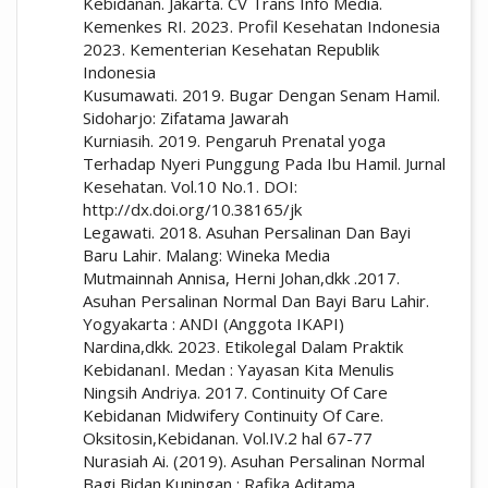
Kebidanan. Jakarta. CV Trans Info Media.
Kemenkes RI. 2023. Profil Kesehatan Indonesia
2023. Kementerian Kesehatan Republik
Indonesia
Kusumawati. 2019. Bugar Dengan Senam Hamil.
Sidoharjo: Zifatama Jawarah
Kurniasih. 2019. Pengaruh Prenatal yoga
Terhadap Nyeri Punggung Pada Ibu Hamil. Jurnal
Kesehatan. Vol.10 No.1. DOI:
http://dx.doi.org/10.38165/jk
Legawati. 2018. Asuhan Persalinan Dan Bayi
Baru Lahir. Malang: Wineka Media
Mutmainnah Annisa, Herni Johan,dkk .2017.
Asuhan Persalinan Normal Dan Bayi Baru Lahir.
Yogyakarta : ANDI (Anggota IKAPI)
Nardina,dkk. 2023. Etikolegal Dalam Praktik
KebidananI. Medan : Yayasan Kita Menulis
Ningsih Andriya. 2017. Continuity Of Care
Kebidanan Midwifery Continuity Of Care.
Oksitosin,Kebidanan. Vol.IV.2 hal 67-77
Nurasiah Ai. (2019). Asuhan Persalinan Normal
Bagi Bidan.Kuningan : Rafika Aditama