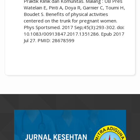
Praktik Klinik dan Komunitas. Malang : UB Pres
Watelain E, Pinti A, Doya R, Garnier C, Toumi H,
Boudet S. Benefits of physical activities
centered on the trunk for pregnant women.
Phys Sportsmed. 2017 Sep;45(3):293-302. doi:
10.1083/00913847.2017.1351286. Epub 2017
Jul 27. PMID: 28678599