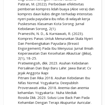
Patiran, M. (2022). Perbedaan efektivitas
pemberian kompres lidah buaya (Aloe vera) dan
kompres daun kubis dingin terhadap intensitas
nyeri pada payudara ibu nifas di wilayah kerja
Puskesmas Klasaman Kota Sorong. Jurnal
Kebidanan Sorong, 2(1).
Pramesthi, N. D., & Kurniawati, R. (2023).
Kompres Panas Untuk Menurunkan Skala Nyeri
Dan Pembengkakan Payudara (Breast
Engorgement) Pada Ibu Menyusui. Jurnal Ilmiah
Keperawatan Dan Kesehatan Alkautsar (Jikka),
2(1), 18-25.
Pratiwiningsih, dkk. 2023. Asuhan Kebidanan
Persalinan Dan Bayi Baru Lahir. Jawa Barat: Cv
Jejak Anggota Ikapi
Pitriani Dan Rika 2018. Asuhan Kebidanan Ibu
Nifas Normal. Yogyakarta. Deepublish
Proverawati atika. 2018. Anemia dan anemia
kehamilan. Yogyakarta : Nuha Mediak
Rosida Dkk. 2023. Solusi Low Back Pain Pada
Kehamilan Dengan Terapi Akupuntur Auricular.