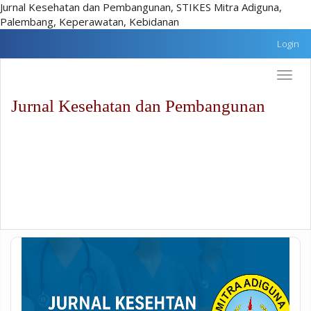
Jurnal Kesehatan dan Pembangunan, STIKES Mitra Adiguna,
Palembang, Keperawatan, Kebidanan
Lompat
Login
cepat
ke
Toggle
konten
naviga
halaman
Jurnal Kesehatan dan Pembangunan
Navigasi
Utama
Isi
utama
Sidebar