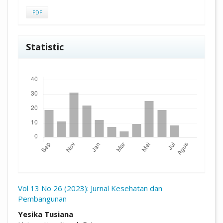
PDF
Statistic
Unduhan
Vol 13 No 26 (2023): Jurnal Kesehatan dan
Pembangunan
##plugins.themes.academic_pro.arti
Yesika Tusiana