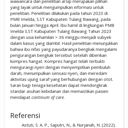
wawancara dan penelitian arsip merupakan pilihan
yang layak untuk mengumpulkan informasi untuk
penelitian. Penelitian dilakukan pada tahun 2023 di
PMB Imelda, S.ST Kabupaten Tulang Bawang, pada
bulan Januari hingga April. Ibu hamil di lingkungan PMB
Imelda S.ST Kabupaten Tulang Bawang Tahun 2023
dengan usia kehamilan > 36 minggu menjadi subyek
dalam kasus yang diambil. Hasil penelitian menunjukkan
bahwa ibu nifas yang payudaranya bengkak mengalami
pengurangan bengkak tersebut setelah diberikan
kompres hangat. Kompres hangat telah terbukti
mengurangi nyeri dengan menyempitkan pembuluh
darah, menumpulkan sensasi nyeri, dan meredam
aktivitas ujung saraf yang berhubungan dengan otot.
Saran bagi tenaga kesehatan dapat mendongkrak
standar asuhan kebidanan dan memastikan pasien
mendapat
continuiti of care
.
##plugins.themes.academic_pro.artic
Referensi
Astuti, S. A. P., Saputri, N., & Nurjanah, N. (2022).