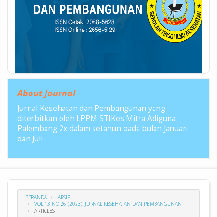
About Journal
Jurnal Kesehatan dan Pembangunan yang
diterbitkan oleh LPPM STIKes Mitra Adiguna
Palembang 2x dalam setahun pada bulan Januari
dan Juli
BERANDA
ARSIP
VOL 13 NO 26 (2023): JURNAL KESEHATAN DAN PEMBANGUNAN
ARTICLES