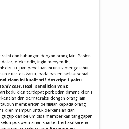
ticle.main##
eraksi dan hubungan dengan orang lain. Pasien
datar, efek sedih, ingin menyendiri,
diri. Tujuan penelitian ini untuk mengetahui
n Kuartet (kartu) pada pasien isolasi sosial
litiaan ini kualitatif deskriptif yaitu
study case
. Hasil penelitian yang
ari kedu klien terdapat perbedan dimana klien I
kenalan dan berinteraksi dengan orang lain
ataupun memberikan penilaian kepada orang
ana klien mampuh untuk berkenalan dan
ihat gugup dan belum bisa memberikan tanggapan
as kelompok permainan kuartet berhasil karena
emampuan sosialisasi nya.
Kesimpulan