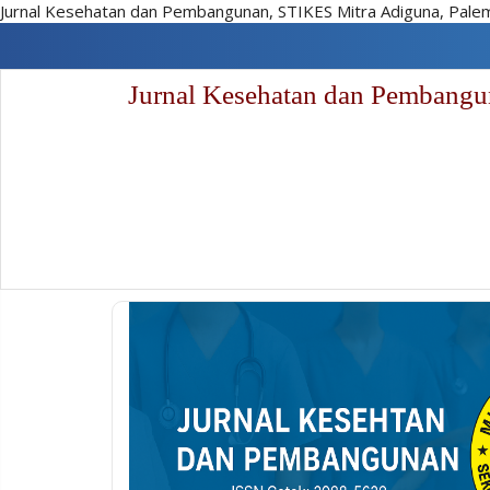
Jurnal Kesehatan dan Pembangunan, STIKES Mitra Adiguna, Pal
Lompat
cepat
ke
Jurnal Kesehatan dan Pembang
konten
halaman
Navigasi
Utama
Isi
utama
Sidebar