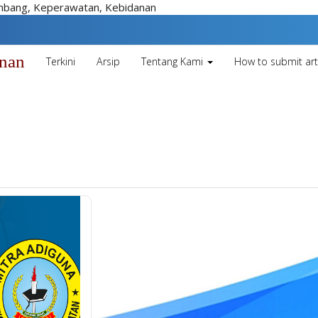
embang, Keperawatan, Kebidanan
unan
Terkini
Arsip
Tentang Kami
How to submit art