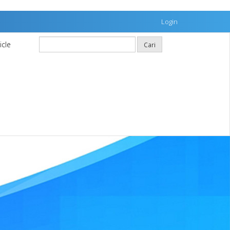
Login
icle
Cari