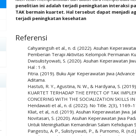
penelitian ini adalah terjadi peningkatan interaksi p
TAK bermain kuartet. Hal tersebut dapat menjadi age
terjadi peningkatan kesehatan
##plugins.themes.academic_pro.art
Referensi
Cahyaningsih et al., n. d. (2022). Asuhan Keperawat
Pemberian Terapi Aktivitas Kelompok Permainan Kuar
Dwisulistyowati, S. (2020). Asuhan Keperawatan Jiw
Hal : 1-9.
Fitria. (2019). Buku Ajar Keperawatan Jiwa (Advance
Aditama.
Hastuti, R. Y., Agustina, N. W., & Hardyana, S.
KUARTET TERHADAP THE EFFECT OF TAK IMPLE
CONCERING WITH THE SOCIALIZATION SKILLS IN 
Hendawati et al., n. d. (2022). No Title. 2(3), 1169–
Kliat, et al,. n.d. (2019). Asuhan Keperawatan Jiwa.
Novitasari, S. (2020). Asuhan Keperawatan Jiwa Pada
Untuk Meningkatkan Kemandirian Salam Kehidupan Seh
Pangestu, A. P., Sulistyowati, P., & Purnomo, R. (n.