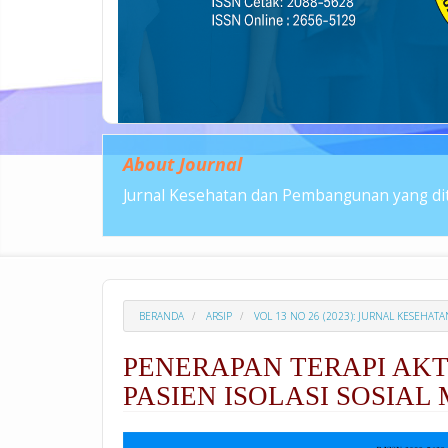
About Journal
Jurnal Kesehatan dan Pembangunan yang dit
BERANDA
ARSIP
VOL 13 NO 26 (2023): JURNAL KESEH
PENERAPAN TERAPI AKT
PASIEN ISOLASI SOSIAL
##plugins.themes.academic_p