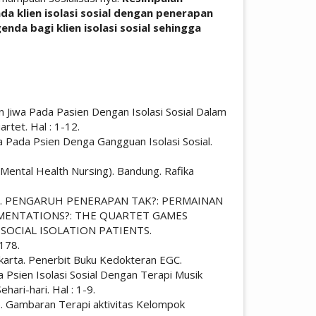
ada klien isolasi sosial dengan penerapan
nda bagi klien isolasi sosial sehingga
icle.details##
an Jiwa Pada Pasien Dengan Isolasi Sosial Dalam
tet. Hal : 1-12.
a Pada Psien Denga Gangguan Isolasi Sosial.
 Mental Health Nursing). Bandung. Rafika
 (2019). PENGARUH PENERAPAN TAK?: PERMAINAN
MENTATIONS?: THE QUARTET GAMES
SOCIAL ISOLATION PATIENTS.
1178.
 Jakarta. Penerbit Buku Kedokteran EGC.
 Psien Isolasi Sosial Dengan Terapi Musik
ari-hari. Hal : 1-9.
d.). Gambaran Terapi aktivitas Kelompok