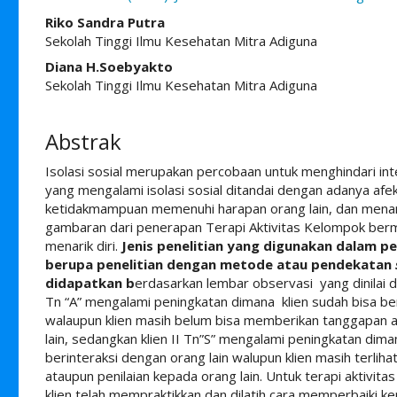
##plugins.themes.academic_pro.ar
Riko Sandra Putra
Sekolah Tinggi Ilmu Kesehatan Mitra Adiguna
Diana H.Soebyakto
Sekolah Tinggi Ilmu Kesehatan Mitra Adiguna
Abstrak
Isolasi sosial merupakan percobaan untuk menghindari int
yang mengalami isolasi sosial ditandai dengan adanya afek 
ketidakmampuan memenuhi harapan orang lain, dan menarik 
gambaran dari penerapan Terapi Aktivitas Kelompok bermai
menarik diri.
Jenis penelitian yang digunakan dalam pene
berupa penelitian dengan metode atau pendekatan
didapatkan b
erdasarkan lembar observasi yang dinilai d
Tn “A” mengalami peningkatan dimana klien sudah bisa ber
walaupun klien masih belum bisa memberikan tanggapan 
lain, sedangkan klien II Tn”S” mengalami peningkatan dim
berinteraksi dengan orang lain walupun klien masih terl
ataupun penilaian kepada orang lain. Untuk terapi aktivit
klien telah mempraktikkan dan dilatih cara memperbaiki k