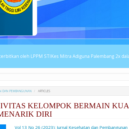
erbitkan oleh LPPM STIKes Mitra Adiguna Palembang 2x dalam
ATAN DAN PEMBANGUNAN
ARTICLES
IVITAS KELOMPOK BERMAIN KUA
 MENARIK DIRI
ro.article.sidebar##
Vol 13 No 26 (2023): Jurnal Kesehatan dan Pembangunan