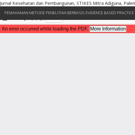
Jurnal Kesehatan dan Pembangunan, STIKES Mitra Adiguna, Pal
Kembali
PEMAHAMAN METODE PENELITIAN BERBASIS EVIDENCE BASED PRACTIC
ke
Rincian
Artikel