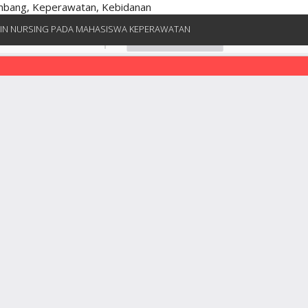
embang, Keperawatan, Kebidanan
E IN NURSING PADA MAHASISWA KEPERAWATAN