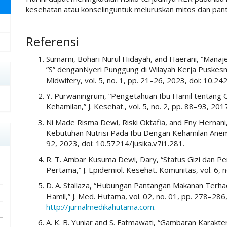
kesehatan atau konselinguntuk meluruskan mitos dan pan
##plugins.themes.academic_pro.art
Referensi
Sumarni, Bohari Nurul Hidayah, and Haerani, “Man
”S” denganNyeri Punggung di Wilayah Kerja Puskes
Midwifery, vol. 5, no. 1, pp. 21–26, 2023, doi: 10.2
Y. Purwaningrum, “Pengetahuan Ibu Hamil tentang 
Kehamilan,” J. Kesehat., vol. 5, no. 2, pp. 88–93, 201
Ni Made Risma Dewi, Riski Oktafia, and Eny Hernan
Kebutuhan Nutrisi Pada Ibu Dengan Kehamilan Anemia,”
92, 2023, doi: 10.57214/jusika.v7i1.281.
R. T. Ambar Kusuma Dewi, Dary, “Status Gizi dan P
Pertama,” J. Epidemiol. Kesehat. Komunitas, vol. 6, 
D. A. Stallaza, “Hubungan Pantangan Makanan Terha
Hamil,” J. Med. Hutama, vol. 02, no. 01, pp. 278–286,
http://jurnalmedikahutama.com
.
A. K. B. Yuniar and S. Fatmawati, “Gambaran Karakte