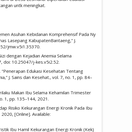
tangan untk meningkat.
icle.details##
ajemen Asuhan Kebidanan Komprehensif Pada Ny
mas Lasepang KabupatenBantaeng,” J.
4252/jmw.v5i1.35370.
Gizi dengan Kejadian Anemia Selama
7, doi: 10.25047/j-kes.v5i2.52.
i, “Penerapan Edukasi Kesehatan Tentang
 J. Sains dan Kesehat., vol. 7, no. 1, pp. 84–
erilaku Makan Ibu Selama Kehamilan Trimester
no. 1, pp. 135–144, 2021.
dap Risiko Kekurangan Energi Kronik Pada Ibu
 2020, [Online]. Available:
ristik Ibu Hamil Kekurangan Energi Kronik (Kek)