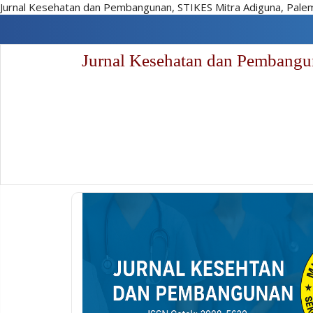
Jurnal Kesehatan dan Pembangunan, STIKES Mitra Adiguna, Pal
Lompat
cepat
ke
Jurnal Kesehatan dan Pembang
konten
halaman
Navigasi
Utama
Isi
utama
Sidebar