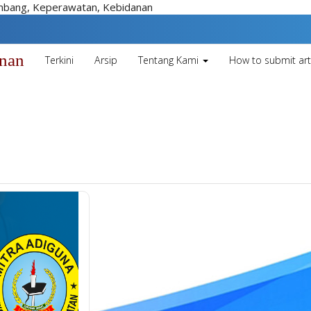
embang, Keperawatan, Kebidanan
unan
Terkini
Arsip
Tentang Kami
How to submit art