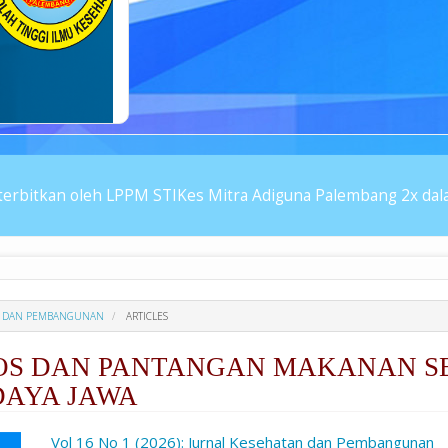
erbitkan oleh LPPM STIKes Mitra Adiguna Palembang 2x dalam
TAN DAN PEMBANGUNAN
ARTICLES
TOS DAN PANTANGAN MAKANAN 
DAYA JAWA
ro.article.sidebar##
Vol 16 No 1 (2026): Jurnal Kesehatan dan Pembangunan