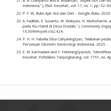
B. A. Chahyanto and A. Wulansari, “Aspek Gizi Dan 
Indonesia,” J. Ekol. Kesehat., vol. 17, no. 1, pp. 52–
P. F. W, Buku Ajar Gizi dan Diet - Google Buku. 2020.
A. Fadlilah, E. Susanto, W. Wahyuni, H. Muthoharoh, a
pada Ibu Hamil di Desa Dradah,” J. Community Engage
10.30994/jceh.v5i2.424.
P. H. H. Fabella Elisa Cahyaningtyas, “Makanan ped
Persatuan Obstetri Genecologi Iindonesia, 2025. .
E. M. Karmadani and Y. Yektiningtyastuti, “Identifikas
Kesehat. Poltekkes Tanjungkarang, vol. 7751, no. Ap