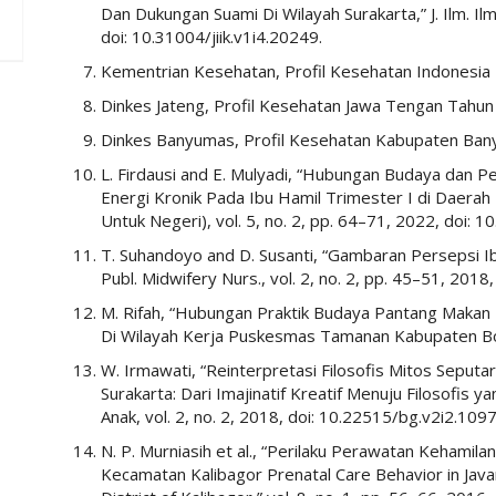
Dan Dukungan Suami Di Wilayah Surakarta,” J. Ilm. Ilm
doi: 10.31004/jiik.v1i4.20249.
Kementrian Kesehatan, Profil Kesehatan Indonesia
Dinkes Jateng, Profil Kesehatan Jawa Tengan Tahun
Dinkes Banyumas, Profil Kesehatan Kabupaten Ban
L. Firdausi and E. Mulyadi, “Hubungan Budaya dan
Energi Kronik Pada Ibu Hamil Trimester I di Daerah
Untuk Negeri), vol. 5, no. 2, pp. 64–71, 2022, doi: 
T. Suhandoyo and D. Susanti, “Gambaran Persepsi Ibu
Publ. Midwifery Nurs., vol. 2, no. 2, pp. 45–51, 2018
M. Rifah, “Hubungan Praktik Budaya Pantang Makan
Di Wilayah Kerja Puskesmas Tamanan Kabupaten Bon
W. Irmawati, “Reinterpretasi Filosofis Mitos Seput
Surakarta: Dari Imajinatif Kreatif Menuju Filosofis 
Anak, vol. 2, no. 2, 2018, doi: 10.22515/bg.v2i2.1097
N. P. Murniasih et al., “Perilaku Perawatan Kehamil
Kecamatan Kalibagor Prenatal Care Behavior in Javane