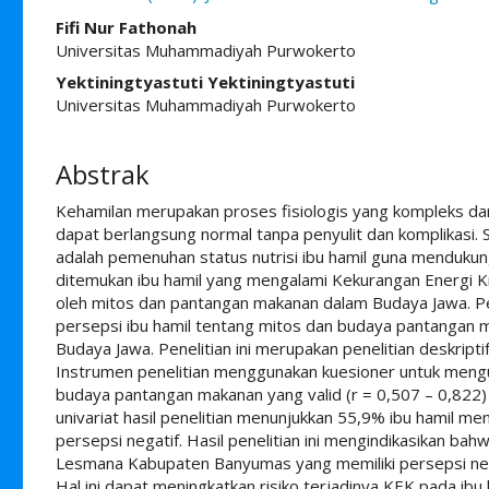
##plugins.themes.academic_pro.ar
Fifi Nur Fathonah
Universitas Muhammadiyah Purwokerto
Yektiningtyastuti Yektiningtyastuti
Universitas Muhammadiyah Purwokerto
Abstrak
Kehamilan merupakan proses fisiologis yang kompleks da
dapat berlangsung normal tanpa penyulit dan komplikasi. 
adalah pemenuhan status nutrisi ibu hamil guna mendukung
ditemukan ibu hamil yang mengalami Kekurangan Energi Kr
oleh mitos dan pantangan makanan dalam Budaya Jawa. Pen
persepsi ibu hamil tentang mitos dan budaya pantangan 
Budaya Jawa. Penelitian ini merupakan penelitian deskripti
Instrumen penelitian menggunakan kuesioner untuk mengu
budaya pantangan makanan yang valid (r = 0,507 – 0,822) d
univariat hasil penelitian menunjukkan 55,9% ibu hamil mem
persepsi negatif. Hasil penelitian ini mengindikasikan ba
Lesmana Kabupaten Banyumas yang memiliki persepsi neg
Hal ini dapat meningkatkan risiko terjadinya KEK pada ib