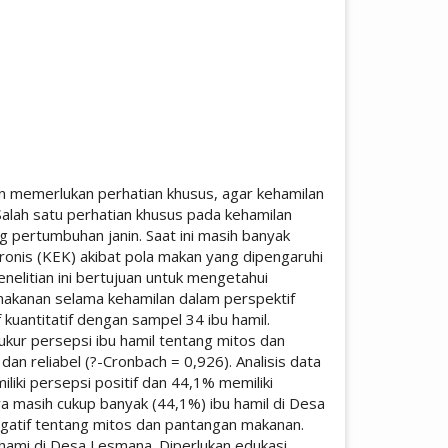
ticle.main##
n memerlukan perhatian khusus, agar kehamilan
Salah satu perhatian khusus pada kehamilan
 pertumbuhan janin. Saat ini masih banyak
onis (KEK) akibat pola makan yang dipengaruhi
elitian ini bertujuan untuk mengetahui
makanan selama kehamilan dalam perspektif
f kuantitatif dengan sampel 34 ibu hamil.
kur persepsi ibu hamil tentang mitos dan
an reliabel (?-Cronbach = 0,926). Analisis data
iliki persepsi positif dan 44,1% memiliki
hwa masih cukup banyak (44,1%) ibu hamil di Desa
atif tentang mitos dan pantangan makanan.
u hami di Desa Lesmana. Diperlukan edukasi