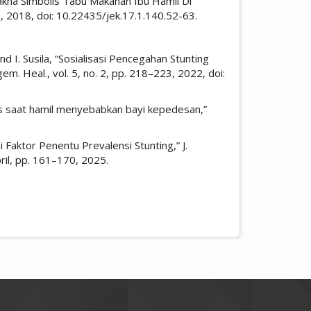
Makna Simbolis Tabu Makanan Ibu Hamil Di
63, 2018, doi: 10.22435/jek.17.1.140.52-63.
nd I. Susila, “Sosialisasi Pencegahan Stunting
m. Heal., vol. 5, no. 2, pp. 218–223, 2022, doi:
as saat hamil menyebabkan bayi kepedesan,”
i Faktor Penentu Prevalensi Stunting,” J.
ril, pp. 161–170, 2025.