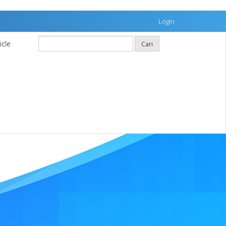
Login
icle
Cari