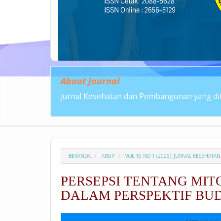
About Journal
Jurnal Kesehatan dan Pembangunan yang dit
BERANDA
ARSIP
VOL 16 NO 1 (2026): JURNAL KESEHA
PERSEPSI TENTANG MI
DALAM PERSPEKTIF BU
##plugins.themes.academic_p