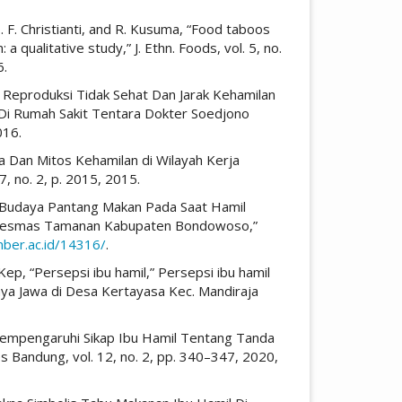
. F. Christianti, and R. Kusuma, “Food taboos
alitative study,” J. Ethn. Foods, vol. 5, no.
6.
Usia Reproduksi Tidak Sehat Dan Jarak Kehamilan
 Di Rumah Sakit Tentara Dokter Soedjono
016.
 Dan Mitos Kehamilan di Wilayah Kerja
 no. 2, p. 2015, 2015.
tik Budaya Pantang Makan Pada Saat Hamil
uskesmas Tamanan Kabupaten Bondowoso,”
mber.ac.id/14316/
.
M.Kep, “Persepsi ibu hamil,” Persepsi ibu hamil
ya Jawa di Desa Kertayasa Kec. Mandiraja
s Mempengaruhi Sikap Ibu Hamil Tentang Tanda
s Bandung, vol. 12, no. 2, pp. 340–347, 2020,