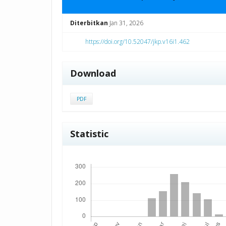
Diterbitkan
Jan 31, 2026
https://doi.org/10.52047/jkp.v16i1.462
Download
PDF
Statistic
Unduhan