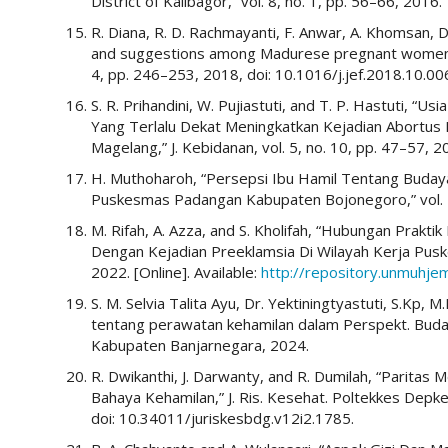
District of Kalibagor,” vol. 8, no. 1, pp. 56–66, 2016.
R. Diana, R. D. Rachmayanti, F. Anwar, A. Khomsan, D
and suggestions among Madurese pregnant women: a qu
4, pp. 246–253, 2018, doi: 10.1016/j.jef.2018.10.00
S. R. Prihandini, W. Pujiastuti, and T. P. Hastuti, “
Yang Terlalu Dekat Meningkatkan Kejadian Abortus
Magelang,” J. Kebidanan, vol. 5, no. 10, pp. 47–57, 2
H. Muthoharoh, “Persepsi Ibu Hamil Tentang Budaya
Puskesmas Padangan Kabupaten Bojonegoro,” vol. 7,
M. Rifah, A. Azza, and S. Kholifah, “Hubungan Prak
Dengan Kejadian Preeklamsia Di Wilayah Kerja P
2022. [Online]. Available:
http://repository.unmuhje
S. M. Selvia Talita Ayu, Dr. Yektiningtyastuti, S.Kp, 
tentang perawatan kehamilan dalam Perspekt. Buda
Kabupaten Banjarnegara, 2024.
R. Dwikanthi, J. Darwanty, and R. Dumilah, “Parita
Bahaya Kehamilan,” J. Ris. Kesehat. Poltekkes Depke
doi: 10.34011/juriskesbdg.v12i2.1785.