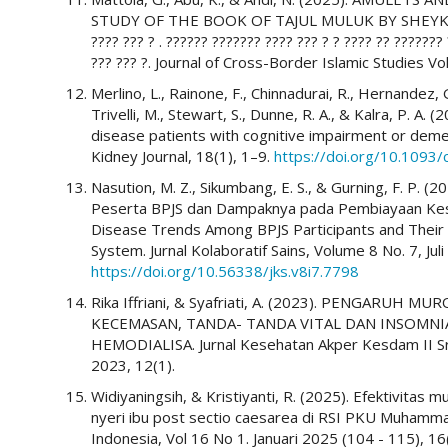
STUDY OF THE BOOK OF TAJUL MULUK BY SHEYKH ISM
???? ??? ? . ?????? ??????? ???? ??? ? ? ???? ?? ??????? 
??? ??? ?. Journal of Cross-Border Islamic Studies Vol
Merlino, L., Rainone, F., Chinnadurai, R., Hernandez, G.,
Trivelli, M., Stewart, S., Dunne, R. A., & Kalra, P. A.
disease patients with cognitive impairment or dementi
Kidney Journal, 18(1), 1–9.
https://doi.org/10.1093/
Nasution, M. Z., Sikumbang, E. S., & Gurning, F. P. (2
Peserta BPJS dan Dampaknya pada Pembiayaan Kese
Disease Trends Among BPJS Participants and Their I
System. Jurnal Kolaboratif Sains, Volume 8 No. 7, J
https://doi.org/10.56338/jks.v8i7.7798
Rika Iffriani, & Syafriati, A. (2023). PENGARU
KECEMASAN, TANDA- TANDA VITAL DAN INSOMNI
HEMODIALISA. Jurnal Kesehatan Akper Kesdam II Sri
2023, 12(1).
Widiyaningsih, & Kristiyanti, R. (2025). Efektivitas 
nyeri ibu post sectio caesarea di RSI PKU Muhamma
Indonesia, Vol 16 No 1. Januari 2025 (104 - 115), 1