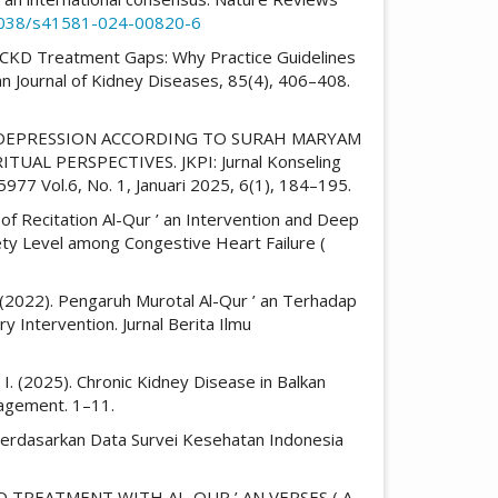
.1038/s41581-024-00820-6
ing CKD Treatment Gaps: Why Practice Guidelines
 Journal of Kidney Diseases, 85(4), 406–408.
T OF DEPRESSION ACCORDING TO SURAH MARYAM
UAL PERSPECTIVES. JKPI: Jurnal Konseling
77 Vol.6, No. 1, Januari 2025, 6(1), 184–195.
 of Recitation Al-Qur ’ an Intervention and Deep
ety Level among Congestive Heart Failure (
 W. (2022). Pengaruh Murotal Al-Qur ’ an Terhadap
Intervention. Jurnal Berita Ilmu
i, I. (2025). Chronic Kidney Disease in Balkan
nagement. 1–11.
a Berdasarkan Data Survei Kesehatan Indonesia
S AND TREATMENT WITH AL-QUR ’ AN VERSES ( A