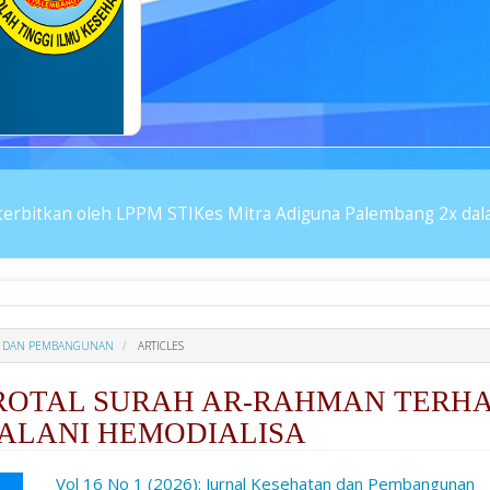
erbitkan oleh LPPM STIKes Mitra Adiguna Palembang 2x dalam
TAN DAN PEMBANGUNAN
ARTICLES
ROTAL SURAH AR-RAHMAN TERH
JALANI HEMODIALISA
ro.article.sidebar##
Vol 16 No 1 (2026): Jurnal Kesehatan dan Pembangunan