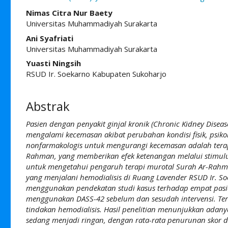
##plugins.themes.academic_pro.ar
Nimas Citra Nur Baety
Universitas Muhammadiyah Surakarta
Ani Syafriati
Universitas Muhammadiyah Surakarta
Yuasti Ningsih
RSUD Ir. Soekarno Kabupaten Sukoharjo
Abstrak
Pasien dengan penyakit ginjal kronik (Chronic Kidney Disea
mengalami kecemasan akibat perubahan kondisi fisik, psikolo
nonfarmakologis untuk mengurangi kecemasan adalah terap
Rahman, yang memberikan efek ketenangan melalui stimulus s
untuk mengetahui pengaruh terapi murotal Surah Ar-Rahm
yang menjalani hemodialisis di Ruang Lavender RSUD Ir. S
menggunakan pendekatan studi kasus terhadap empat pas
menggunakan DASS-
42
sebelum dan sesudah intervensi. Te
tindakan hemodialisis. Hasil penelitian menunjukkan adan
sedang menjadi ringan, dengan rata-rata penurunan skor dar