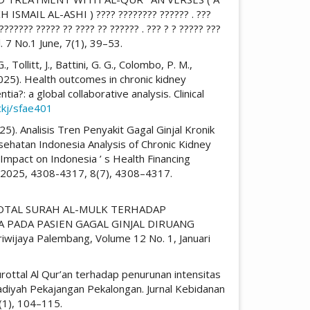
AIL AL-ASHI ) ???? ???????? ?????? . ???
??????? ????? ?? ???? ?? ?????? . ??? ? ? ????? ???
. 7 No.1 June, 7(1), 39–53.
 Tollitt, J., Battini, G. G., Colombo, P. M.,
 (2025). Health outcomes in chronic kidney
a?: a global collaborative analysis. Clinical
ckj/sfae401
025). Analisis Tren Penyakit Gagal Ginjal Kronik
hatan Indonesia Analysis of Chronic Kidney
mpact on Indonesia ’ s Health Financing
uli 2025, 4308-4317, 8(7), 4308–4317.
H MUROTAL SURAH AL-MULK TERHADAP
A PADA PASIEN GAGAL GINJAL DIRUANG
wijaya Palembang, Volume 12 No. 1, Januari
murottal Al Qur’an terhadap penurunan intensitas
diyah Pekajangan Pekalongan. Jurnal Kebidanan
6(1), 104–115.