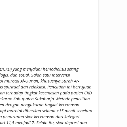
ticle.main##
se/CKD) yang menjalani hemodialisis sering
gis, dan sosial. Salah satu intervensi
i murotal Al-Qur’an, khususnya Surah Ar-
piritual dan relaksasi. Penelitian ini bertujuan
an terhadap tingkat kecemasan pada pasien CKD
oekarno Kabupaten Sukoharjo. Metode penelitian
ien dengan pengukuran tingkat kecemasan
rapi murotal diberikan selama ±15 menit sebelum
ya penurunan skor kecemasan dari kategori
i 11,5 menjadi 7. Selain itu, skor depresi dan