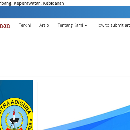
embang, Keperawatan, Kebidanan
unan
Terkini
Arsip
Tentang Kami
How to submit art