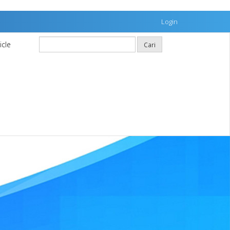
Login
icle
Cari