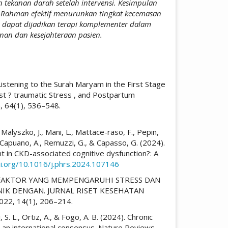
n tekanan darah setelah intervensi. Kesimpulan
r-Rahman efektif menurunkan tingkat kecemasan
ni dapat dijadikan terapi komplementer dalam
an dan kesejahteraan pasien.
icle.details##
 Listening to the Surah Maryam in the First Stage
ost ? traumatic Stress , and Postpartum
h, 64(1), 536–548.
., Malyszko, J., Mani, L., Mattace-raso, F., Pepin,
., Capuano, A., Remuzzi, G., & Capasso, G. (2024).
nt in CKD-associated cognitive dysfunction?: A
oi.org/10.1016/j.phrs.2024.107146
AKTOR-FAKTOR YANG MEMPENGARUHI STRESS DAN
NIK DENGAN. JURNAL RISET KESEHATAN
22, 14(1), 206–214.
 S. L., Ortiz, A., & Fogo, A. B. (2024). Chronic
: an international consensus. Nature Reviews