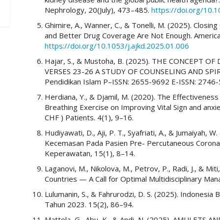
Nephrology, 20(July), 473–485.
https://doi.org/10
Ghimire, A., Wanner, C., & Tonelli, M. (2025). Clos
and Better Drug Coverage Are Not Enough. American
https://doi.org/10.1053/j.ajkd.2025.01.006
Hajar, S., & Mustoha, B. (2025). THE CONCEP
VERSES 23-26 A STUDY OF COUNSELING AND SPIRIT
Pendidikan Islam P–ISSN: 2655-9692 E-ISSN: 2746-59
Herdiana, Y., & Djamil, M. (2020). The Effectiveness
Breathing Exercise on Improving Vital Sign and anxi
CHF ) Patients. 4(1), 9–16.
Hudiyawati, D., Aji, P. T., Syafriati, A., & Jumaiyah,
Kecemasan Pada Pasien Pre- Percutaneous Coronary 
Keperawatan, 15(1), 8–14.
Laganovi, M., Nikolova, M., Petrov, P., Radi, J., & Mit
Countries — A Call for Optimal Multidisciplinary Ma
Lulumanin, S., & Fahrurodzi, D. S. (2025). Indonesi
Tahun 2023. 15(2), 86–94.
Mattola, G., Abu, K., & Andi, N. (2025). AMULET