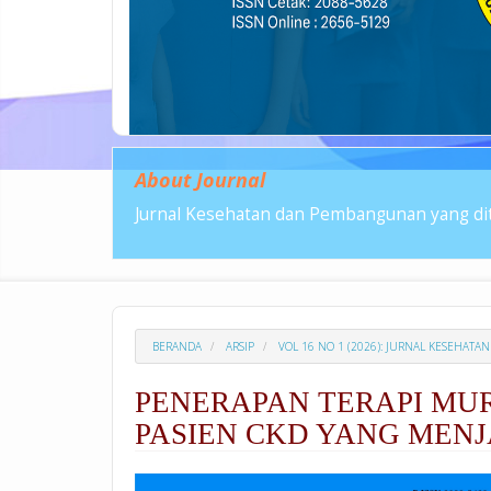
About Journal
Jurnal Kesehatan dan Pembangunan yang dit
BERANDA
ARSIP
VOL 16 NO 1 (2026): JURNAL KESEHA
PENERAPAN TERAPI MU
PASIEN CKD YANG MEN
##plugins.themes.academic_p