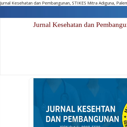
Jurnal Kesehatan dan Pembangunan, STIKES Mitra Adiguna, Pal
Lompat
cepat
ke
Jurnal Kesehatan dan Pembang
konten
halaman
Navigasi
Utama
Isi
utama
Sidebar