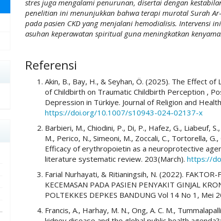
stres juga mengalami penurunan, disertai dengan kestabila
penelitian ini menunjukkan bahwa terapi murotal Surah A
pada pasien CKD yang menjalani hemodialisis. Intervensi i
asuhan keperawatan spiritual guna meningkatkan kenyaman
##plugins.themes.academic_pro.art
Referensi
Akin, B., Bay, H., & Seyhan, Ö. (2025). The Effect of
of Childbirth on Traumatic Childbirth Perception , P
Depression in Türkiye. Journal of Religion and Healt
https://doi.org/10.1007/s10943-024-02137-x
Barbieri, M., Chiodini, P., Di, P., Hafez, G., Liabeuf, S
M., Perico, N., Simeoni, M., Zoccali, C., Tortorella, G
Efficacy of erythropoietin as a neuroprotective age
literature systematic review. 203(March).
https://d
Farial Nurhayati, & Ritianingsih, N. (2022). F
KECEMASAN PADA PASIEN PENYAKIT GINJAL KRO
POLTEKKES DEPKES BANDUNG Vol 14 No 1, Mei 20
Francis, A., Harhay, M. N., Ong, A. C. M., Tummalapalli,
kidney disease and the global public health agenda?