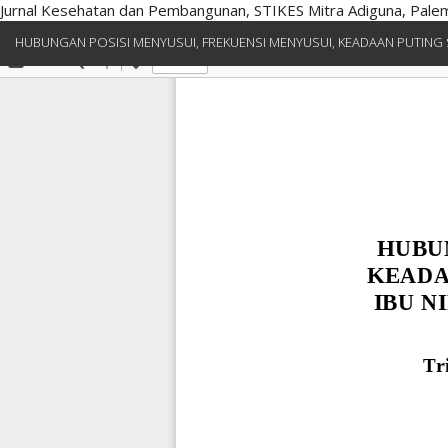
Jurnal Kesehatan dan Pembangunan, STIKES Mitra Adiguna, Pal
Kembali
HUBUNGAN POSISI MENYUSUI, FREKUENSI MENYUSUI, KEADAAN PUTING 
ke
Rincian
Artikel