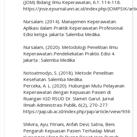
(JOM) Bidang Ilmu Keperawatan, 6.1: 114-118.
https://jnse.ejournal.unri.ac.id/index.php/JOMPSIK/ar
Nursalam. (2014). Manajemen Keperawatan:
Aplikasi dalam Praktik Keperawatan Profesional.
Edisi ketiga. Jakarta: Salemba Medika.
Nursalam, (2020). Metodologi Penelitian Ilmu
Keperawatan:.Pendekekatan Praktis Edisi 4.
Jakarta : Salemba Medika
Notoatmodjo, S. (2018). Metode Penelitian
Kesehatan. Salemba Medika.
Perceka, A. L. (2020). Hubungan Mutu Pelayanan
Keperawatan dengan Kepuasan Pasien di
Ruangan IGD RSUD Dr. Slamet Garut. Jurnal
Ilmiah Administrasi Publik, 6(2), 270-277.
https://jiap.ub.ac.id/index.php/jiap/article/view/936
Shilvira, Ayu; Fitriani, Arifah Devi; Satria, Beni.
Pengaruh Kepuasan Pasien Terhadap Minat
Kunjungan Ulang Di Ruang Rawat Inap Rumah