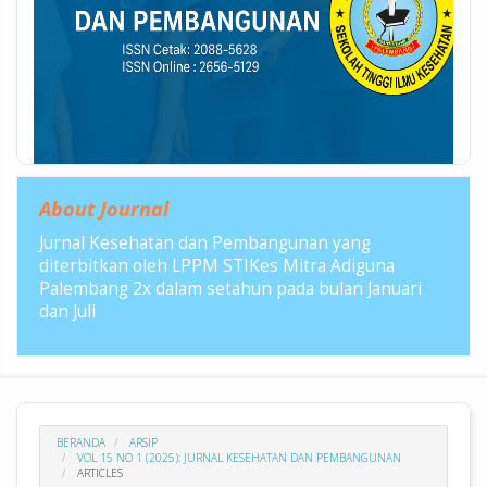
About Journal
Jurnal Kesehatan dan Pembangunan yang
diterbitkan oleh LPPM STIKes Mitra Adiguna
Palembang 2x dalam setahun pada bulan Januari
dan Juli
BERANDA
ARSIP
VOL 15 NO 1 (2025): JURNAL KESEHATAN DAN PEMBANGUNAN
ARTICLES