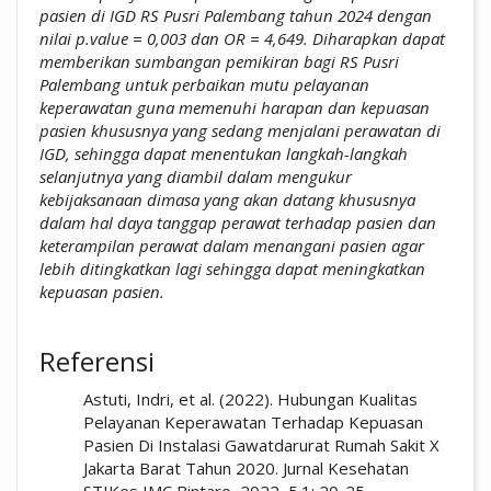
pasien
di IGD RS Pusri Palembang tahun 2024 dengan
nilai p.value = 0,003 dan OR = 4,649. Diharapkan dapat
memberikan sumbangan pemikiran bagi RS Pusri
Palembang untuk perbaikan mutu pelayanan
keperawatan guna memenuhi harapan dan kepuasan
pasien khususnya yang sedang menjalani perawatan di
IGD, sehingga dapat menentukan langkah-langkah
selanjutnya yang diambil dalam mengukur
kebijaksanaan dimasa yang akan datang khususnya
dalam hal daya tanggap perawat terhadap pasien dan
keterampilan perawat dalam menangani pasien agar
lebih ditingkatkan lagi sehingga dapat meningkatkan
kepuasan pasien.
##plugins.themes.academic_pro.artic
Referensi
Astuti, Indri, et al. (2022). Hubungan Kualitas
Pelayanan Keperawatan Terhadap Kepuasan
Pasien Di Instalasi Gawatdarurat Rumah Sakit X
Jakarta Barat Tahun 2020. Jurnal Kesehatan
STIKes IMC Bintaro, 2022, 5.1: 20-25.