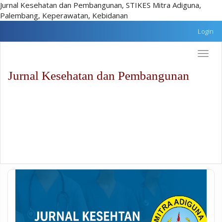
Jurnal Kesehatan dan Pembangunan, STIKES Mitra Adiguna,
Palembang, Keperawatan, Kebidanan
Lompat
Login
cepat
ke
Toggle
konten
naviga
halaman
Jurnal Kesehatan dan Pembangunan
Navigasi
Utama
Isi
utama
Sidebar