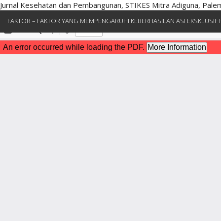
Jurnal Kesehatan dan Pembangunan, STIKES Mitra Adiguna, Pal
Kembali
FAKTOR – FAKTOR YANG MEMPENGARUHI KEBERHASILAN ASI EKSKLUSIF P
ke
Rincian
Artikel