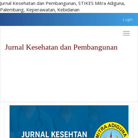
Jurnal Kesehatan dan Pembangunan, STIKES Mitra Adiguna,
Palembang, Keperawatan, Kebidanan
Lompat
Login
cepat
ke
Toggle
konten
naviga
halaman
Jurnal Kesehatan dan Pembangunan
Navigasi
Utama
Isi
utama
Sidebar