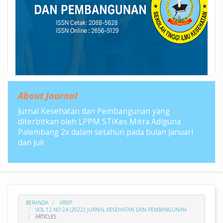
About Journal
Jurnal Kesehatan dan Pembangunan yang
diterbitkan oleh LPPM STIKes Mitra Adiguna
Palembang 2x dalam setahun pada bulan Januari
dan Juli
BERANDA
ARSIP
VOL 12 NO 24 (2022): JURNAL KESEHATAN DAN PEMBANGUNAN
ARTICLES