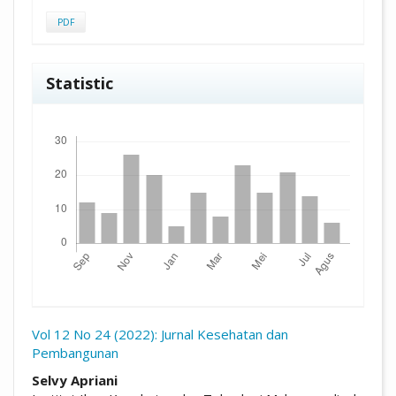
PDF
Statistic
Unduhan
Vol 12 No 24 (2022): Jurnal Kesehatan dan
Pembangunan
##plugins.themes.academic_pro.arti
Selvy Apriani