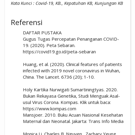
Kata Kunci : Covid-19, KB., Kepatuhan KB, Kunjungan KB
##plugins.themes.academic_pro.artic
Referensi
DAFTAR PUSTAKA
Gugus Tugas Percepatan Penanganan COVID-
19. (2020). Peta Sebaran.
https://covid19.go.id/peta-sebaran
Huang, et al. (2020). Clinical features of patients
infected with 2019 novel coronavirus in Wuhan,
China. The Lancet. 6736 (20); 1-10.
Holy Kartika Nurwigati Sumartiningtyas. 2020.
Bukan Rekayasa Genetika, Studi Menguak Asal-
usul Virus Corona. Kompas. Klik untuk baca:
https://www.kompas.com
Mansjoer. 2010. Buku Acuan Nasional Kesehatan
Maternal dan Neonatal. Jakarta: Trans Info Media
Monica Li, Charles B. Nguyen , Zachary Yeung ,