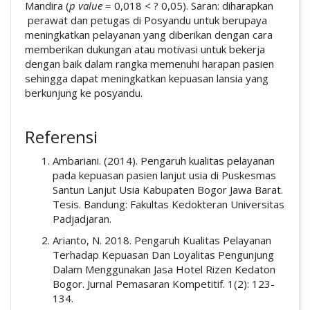
Mandira (
p value
= 0,018 < ? 0,05). Saran: diharapkan
perawat dan petugas di Posyandu untuk berupaya
meningkatkan pelayanan yang diberikan dengan cara
memberikan dukungan atau motivasi untuk bekerja
dengan baik dalam rangka memenuhi harapan pasien
sehingga dapat meningkatkan kepuasan lansia yang
berkunjung ke posyandu.
##plugins.themes.academic_pro.artic
Referensi
Ambariani. (2014). Pengaruh kualitas pelayanan
pada kepuasan pasien lanjut usia di Puskesmas
Santun Lanjut Usia Kabupaten Bogor Jawa Barat.
Tesis. Bandung: Fakultas Kedokteran Universitas
Padjadjaran.
Arianto, N. 2018. Pengaruh Kualitas Pelayanan
Terhadap Kepuasan Dan Loyalitas Pengunjung
Dalam Menggunakan Jasa Hotel Rizen Kedaton
Bogor. Jurnal Pemasaran Kompetitif. 1(2): 123-
134.