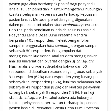
pasien juga akan berdampak positif bagi posyandu
lansia. Tujuan penelitian ini untuk mengetahui hubungan
kualitas pelayanan keperawatan terhadap kepuasan
pasien lansia.. Metode: penelitian yang digunakan
dalam penelitian ini adalah studi
explanatory
research
.
Populasi pada penelitian ini adalah seluruh Lansia di
Posyandu Lansia Desa Bumi Pratama Mandira
berjumlah 105 responden.
Teknik pengambilan
sampel menggunakan
total sampling
dengan sampel
sebanyak 50 responden. Pengumpulan data
menggunakan kuesioner. Analisis data menggunakan
analisis univariat dan bivariat dengan uji
chi square
.
Hasil analisis univariat diketahui bahwa dari 50
responden didapatkan responden yang puas sebanyak
31 responden (62%) dan responden yang kurang puas
sebanyak 19 responden (38%), kualitas pelayanan baik
sebanyak 41 responden (82%) dan kualitas pelayanan
kurang baik sebanyak 9 responden (18%). Hasil uji
statistic
chi square
diketahui bahwa ada hubungan
kualitas pelayanan keperawatan terhadap kepuasan
pasien lansia di Posyandu Lansia Desa Bumi Pratama