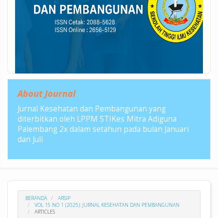
About Journal
Jurnal Kesehatan dan Pembangunan yang
diterbitkan oleh LPPM STIKes Mitra Adiguna
Palembang 2x dalam setahun pada bulan Januari
dan Juli
BERANDA
ARSIP
VOL 15 NO 1 (2025): JURNAL KESEHATAN DAN PEMBANGUNAN
ARTICLES