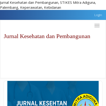
Jurnal Kesehatan dan Pembangunan, STIKES Mitra Adiguna,
Palembang, Keperawatan, Kebidanan
Lompat
Login
cepat
ke
Toggle
konten
naviga
halaman
Jurnal Kesehatan dan Pembangunan
Navigasi
Utama
Isi
utama
Sidebar