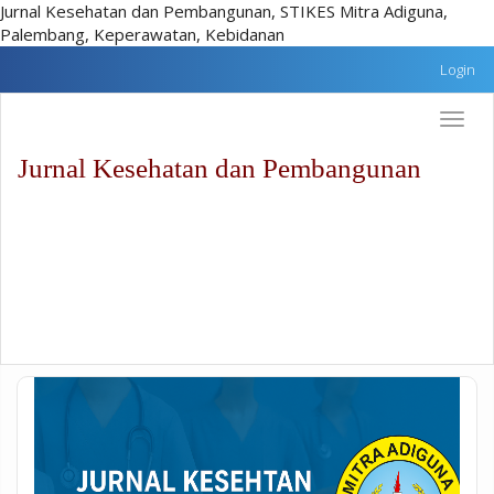
Jurnal Kesehatan dan Pembangunan, STIKES Mitra Adiguna,
Palembang, Keperawatan, Kebidanan
Lompat
Login
cepat
ke
Toggle
konten
naviga
halaman
Jurnal Kesehatan dan Pembangunan
Navigasi
Utama
Isi
utama
Sidebar