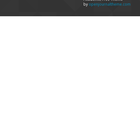
by
openjournaltheme.com