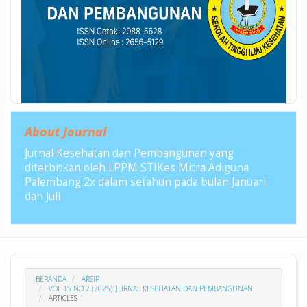
About Journal
Jurnal Kesehatan dan Pembangunan yang
diterbitkan oleh LPPM STIKes Mitra Adiguna
Palembang 2x dalam setahun pada bulan Januari
dan Juli
BERANDA
ARSIP
VOL 15 NO 2 (2025): JURNAL KESEHATAN DAN PEMBANGUNAN
ARTICLES