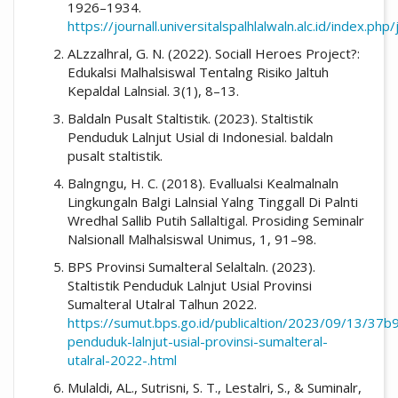
1926–1934.
https://journall.universitalspalhlalwaln.alc.id/index.ph
ALzzalhral, G. N. (2022). Sociall Heroes Project?:
Edukalsi Malhalsiswal Tentalng Risiko Jaltuh
Kepaldal Lalnsial. 3(1), 8–13.
Baldaln Pusalt Staltistik. (2023). Staltistik
Penduduk Lalnjut Usial di Indonesial. baldaln
pusalt staltistik.
Balngngu, H. C. (2018). Evallualsi Kealmalnaln
Lingkungaln Balgi Lalnsial Yalng Tinggall Di Palnti
Wredhal Sallib Putih Sallaltigal. Prosiding Seminalr
Nalsionall Malhalsiswal Unimus, 1, 91–98.
BPS Provinsi Sumalteral Selaltaln. (2023).
Staltistik Penduduk Lalnjut Usial Provinsi
Sumalteral Utalral Talhun 2022.
https://sumut.bps.go.id/publicaltion/2023/09/13/37
penduduk-lalnjut-usial-provinsi-sumalteral-
utalral-2022-.html
Mulaldi, AL., Sutrisni, S. T., Lestalri, S., & Suminalr,