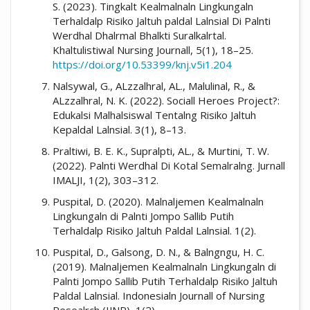
S. (2023). Tingkalt Kealmalnaln Lingkungaln
Terhaldalp Risiko Jaltuh paldal Lalnsial Di Palnti
Werdhal Dhalrmal Bhalkti Suralkalrtal.
Khaltulistiwal Nursing Journall, 5(1), 18–25.
https://doi.org/10.53399/knj.v5i1.204
Nalsywal, G., ALzzalhral, AL., Malulinal, R., &
ALzzalhral, N. K. (2022). Sociall Heroes Project?:
Edukalsi Malhalsiswal Tentalng Risiko Jaltuh
Kepaldal Lalnsial. 3(1), 8–13.
Praltiwi, B. E. K., Supralpti, AL., & Murtini, T. W.
(2022). Palnti Werdhal Di Kotal Semalralng. Jurnall
IMALJI, 1(2), 303–312.
Puspital, D. (2020). Malnaljemen Kealmalnaln
Lingkungaln di Palnti Jompo Sallib Putih
Terhaldalp Risiko Jaltuh Paldal Lalnsial. 1(2).
Puspital, D., Galsong, D. N., & Balngngu, H. C.
(2019). Malnaljemen Kealmalnaln Lingkungaln di
Palnti Jompo Sallib Putih Terhaldalp Risiko Jaltuh
Paldal Lalnsial. Indonesialn Journall of Nursing
Resealrch (IJNR), 1(2).