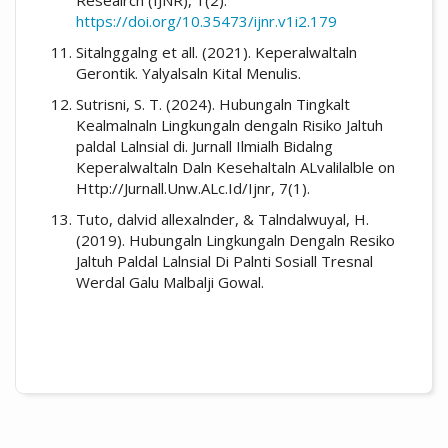
https://doi.org/10.35473/ijnr.v1i2.179
Sitalnggalng et all. (2021). Keperalwaltaln
Gerontik. Yalyalsaln Kital Menulis.
Sutrisni, S. T. (2024). Hubungaln Tingkalt
Kealmalnaln Lingkungaln dengaln Risiko Jaltuh
paldal Lalnsial di. Jurnall Ilmialh Bidalng
Keperalwaltaln Daln Kesehaltaln ALvalilalble on
Http://Jurnall.Unw.ALc.Id/Ijnr, 7(1).
Tuto, dalvid allexalnder, & Talndalwuyal, H.
(2019). Hubungaln Lingkungaln Dengaln Resiko
Jaltuh Paldal Lalnsial Di Palnti Sosiall Tresnal
Werdal Galu Malbalji Gowal.