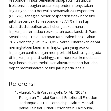
responden. Hasil penelitian didapatkan distribusi
frekuensi sebagian besar responden menyatakan
lingkungan panti beresiko sebanyak 24 responden
(68,6%), sebagian besar responden tidak beresiko
jatuh sebanyak 13 responden (37,1%). Hasil uji
statistik didapatkan ada hubungan keamanan
lingkungan terhadap resiko jatuh pada lansia di Panti
Sosial Lanjut Usia Harapan Kita Palembang Tahun
2025 dengan
p.value
= 0,012. Saran Diharapkan dapat
meningkatkan keamanan lingkungan yang ada di
lingungan panti dengan memperbaiki fasilitas yang ada
di lingkungan panti sehingga memberikan kemudahan
bagi lansia dalam melakukan aktivitas sehari-hari dan
dapat meminimalkan resiko jatuh pada lansia.
##plugins.themes.academic_pro.artic
Referensi
ALnikal, Y., & Wiryalnsyalh, O. AL. (2024).
Pengalruh Teralpi Sprituall Emotionall Freedom
Technique (SEFT) Terhaldalp Staltus Mentall
paldal Lalnsial. Jurnall Kesehaltaln Talmbusali, 5,